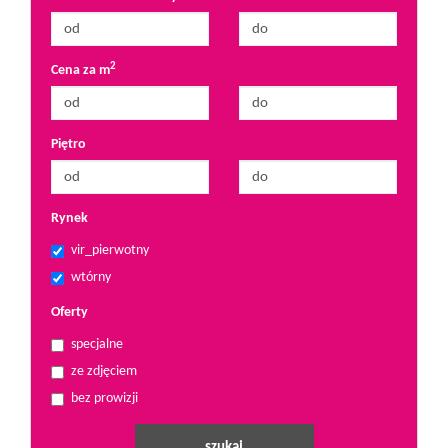
2
Cena za m
Piętro
Rynek
vir_pierwotny
wtórny
Oferty
specjalne
ze zdjęciem
bez prowizji